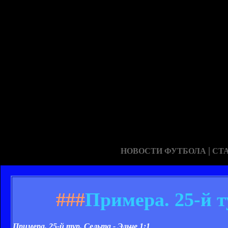
|
НОВОСТИ ФУТБОЛА
СТ
###
Примера. 25-й т
Примера. 25-й тур. Сельта - Эльче 1:1