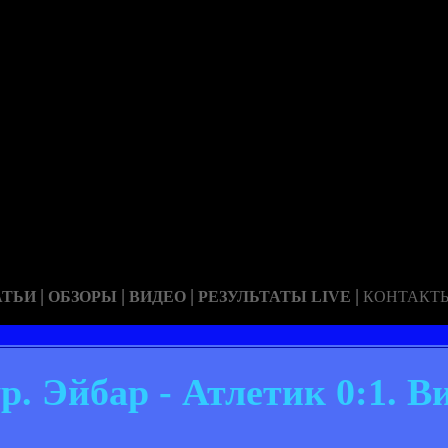
|
|
|
|
АТЬИ
ОБЗОРЫ
ВИДЕО
РЕЗУЛЬТАТЫ LIVE
КОНТАКТ
р. Эйбар - Атлетик 0:1. В