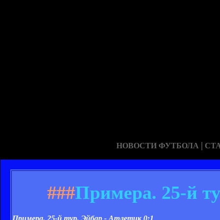
|
НОВОСТИ ФУТБОЛА
СТ
###
Примера. 25-й ту
Примера. 25-й тур. Эйбар - Атлетик
0:1