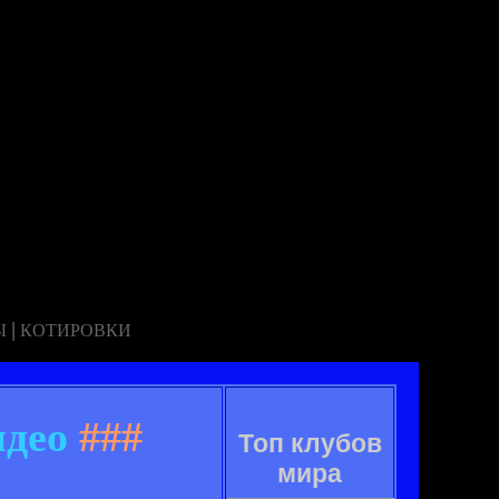
|
Ы
КОТИРОВКИ
идео
###
Топ клубов
мира