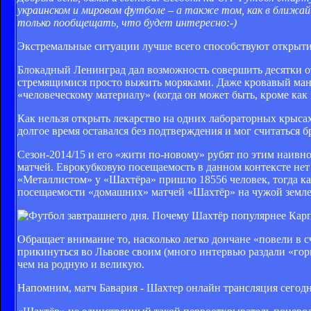
украинском и мировом футболе – а также том, как в ближа
только пообщещать, что будет интересно:-)
Экстремальные ситуации лучше всего способствуют открыти
Блокадный Ленинград дал возможность совершить десятки о
стремящимися просто выжить моряками. Даже кровавый манья
«человеческому материалу» (когда он может быть, кроме ка
Как нельзя открыть лекарство на одних лабораторных крысах,
долгое время оставался без подтверждения и мог считаться б
Сезон-2014/15 и его «жити по-новому» рубят по этим наив
матчей. Еврокубковую посещаемость в данном контексте нет
«Металлистом» у «Шахтёра» пришло 18556 человек, тогда как
посещаемости «домашних» матчей «Шахтёр» на чужой земле с
Обращает внимание то, насколько легко дончане «повели в с
прикинуться во Львове своим (много интервью раздали «гор
чем на родную и великую.
Напомним, матч Бавария - Шахтер онлайн трансляция сегодн