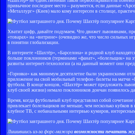
«Шахтёр» не единственный такой первооткрыватель поневол
привычное последнее место – разумеется, если данные «Арсе
«Металлург» (Киев) мало кому интересен в столице, практич
Хватит цифр, давайте подумаем. Что движет львовянами, пр
«товарах» на «витрине» (очевидно же, что число сильных и
в понятии глобализации.
В интернете «Шахтёр», «Барселона» и родной клуб находятся
больше поклонников (терминами «фанат», «болельщик» на это
развиты интернет-технологии (а на данный момент они предс
«Горняки» как минимум десятилетие были украинскими отли
приложение на свой мобильный телефон- билеты на матчи «Ша
футбола. В конце концов, «Шахтёр» может предложить львов
клуб своей жизни) немало поклонников дончан появилось да
Время, когда футбольный клуб представлял собой сочетание
привлекает болельщиков не меньше, чем несколько кубков в
клубное ТВ, с небанальными интервью кумиров, интересными
Лишившись из-за форс-мажора
возможности печатать жу