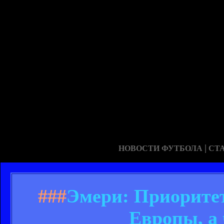
|
НОВОСТИ ФУТБОЛА
СТ
###
Эмери: Приоритет
Европы, а