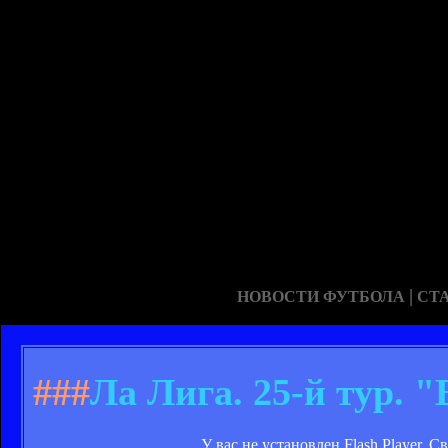
|
НОВОСТИ ФУТБОЛА
СТ
###
Ла Лига. 25-й тур. "
У вас не установлен Flash Player. 